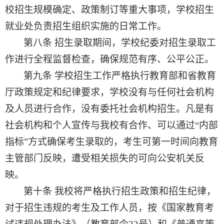
校招生规模确定、政策制订等重大事项
，
学校
招生
就业处
负责
招生
组织实施
的日常工作。
第八条
招生录取期间，学校纪委对招生
录取
工
作进行全程监督检查，确保规范有序、公平公正。
第九条
学校
招生
工作严格执行教育部和省教育
厅政策规定和纪律要求，
学校
没有与任何社会机构
及人员进行合作
，没有委
托
社会机构招生
。凡是有
社会机构和个人宣传与我校有合作、可以通过
“内部
指标”方式确保考生录取的，考生可第一时间向教育
主管部门反映，遭受相关损失的
可向公安机关反
映
。
第十条
我校将严格执行招生政策和招生纪律，
对于招生
违规的考生及工作人员，按《国家教育考