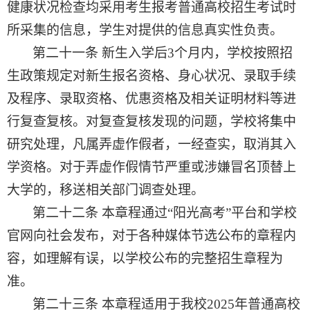
健康状况检查均采用考生报考普通高校招生考试时
所采集的信息，学生对提供的信息真实性负责。
第二十一条
新生入学后
3
个月内，学校按照招
生政策规定对新生报名资格、身心状况、录取手续
及程序、录取资格、优惠资格及相关证明材料等进
行复查复核。对复查复核发现的问题，学校将集中
研究处理，凡属弄虚作假者，一经查实，取消其入
学资格。对于弄虚作假情节严重或涉嫌冒名顶替上
大学的，移送相关部门调查处理。
第二十二条
本章程通过
“阳光高考”平台
和
学校
官网向社会发布，对于各种媒体节选公布的章程内
容，如理解有误，以学校公布的完整招生章程为
准。
第二十三条
本
章程
适用于
我校
2025
年
普通高校