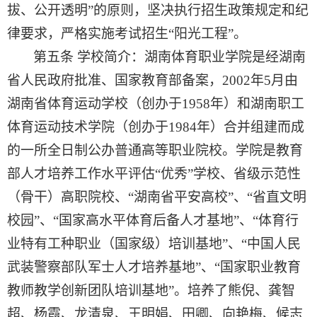
拔、公开
透明
”的原则
，坚决执行招生政策规定和纪
律要求，严格
实施考试招生
“阳光工程”
。
第五条
学校简介：
湖南体育职业学院是经湖南
省人民政府批准、国家教育部备案，
2002
年
5
月由
湖南省体育运动学校（创办于
1958
年）和湖南职工
体育运动技术学院（创办于
1984
年）合并组建而成
的一所全日制公办普通高等职业院校。学院是教育
部人才培养工作水平评估“优秀”学校、省级示范性
（骨干）高职院校、“湖南省平安高校”、“省直文明
校园”、“国家高水平体育后备人才基地”、“体育行
业特有工种职业（国家级）培训基地”、“中国人民
武装警察部队军士人才培养基地”、“国家职业教育
教师教学创新团队培训基地”。培养了熊倪、龚智
超、杨霞、龙清泉、王明娟、田卿、向艳梅、候志