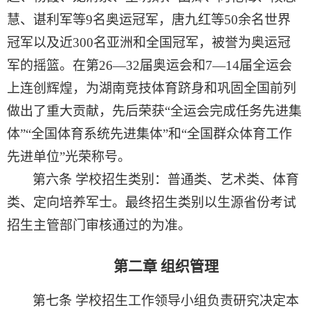
慧、谌利军等
9
名奥运冠军，唐九红等
50
余名世界
冠军以及近
300
名亚洲和全国冠军，被誉为奥运冠
军的摇篮。在第
26
—
32
届奥运会和
7
—
14
届全运会
上连创辉煌，为湖南竞技体育跻身和巩固全国前列
做出了重大贡献，先后荣获“全运会完成任务先进集
体”“全国体育系统先进集体”和“全国群众体育工作
先进单位”光荣称号。
第六条
学校招生类别：普通类、艺术类、体育
类、定向培养军士。最终招生类别以生源省份考试
招生主管部门审核通过的为准。
第二章
组织
管理
第七条
学校招生工作领导小组
负责研究决定本