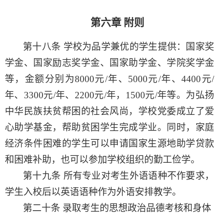
第六章
附则
第十八条
学校为品学兼优的学生提供：国家奖
学金、国家励志奖学金、国家助学金、学院奖学金
等，金额分别为
8000
元
/
年、
5000
元
/
年、
4400
元
/
年、
3300
元
/
年、
2200
元
/
年，
1
5
00
元
/
年等。为弘扬
中华民族扶贫帮困的社会风尚，学校党委成立了爱
心助学基金，帮助贫困学生完成学业。同时，家庭
经济条件困难的学生可以申请国家生源地助学贷款
和困难补助，也可以参加学校组织的勤工俭学。
第十九条
所有专业对考生外语语种不作要求，
学生入校后以英语语种作为外语安排教学。
第二十条
录取考生的思想政治品德考核和身体