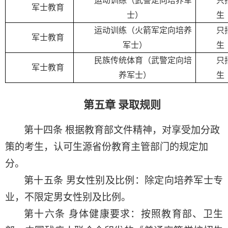
运动训练（武警定向培养军
只
军士教育
士）
生
运动训练（火箭军定向培养
只
军士教育
军士）
生
民族传统体育（武警定向培
只
军士教育
养军士）
生
第五章
录取规则
第十四条
根据教育部文件精神，对享受加分政
策的考生，认可生源省份教育主管部门的规定加
分。
第十五条
男女性别及比例：除定向培养军士专
业，不限定男女性别及比例。
第十六条
身体健康要求：按照教育部、卫生