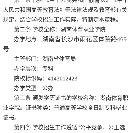
第一条
根据《中华人民共和国教育法》《中华
人民共和国高等教育法》等法律法规及教育部有关
规定，结合
学校
招生工作实际，特制定本章程。
第二条
学校
全
称
：
湖南体育职业学院
湖南省长沙市雨花区体院路
469
办学地点
：
号
主管部门：湖南省体育局
办学层次：专科
院校标识码：
4143012423
办学类型：公办
第三条
颁发学历证书的学校名称
：
湖南体育职
业学院。证书种类：普通高等学校全日制专科毕业
证书。
第四条
学校
招生
工作遵循
“公平竞争、公
正
选